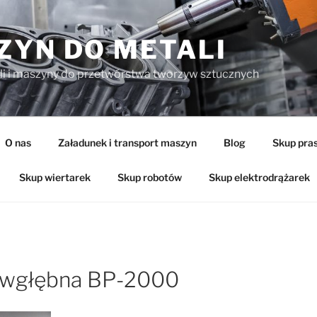
ZYN DO METALI
li i maszyny do przetwórstwa tworzyw sztucznych
O nas
Załadunek i transport maszyn
Blog
Skup pra
Skup wiertarek
Skup robotów
Skup elektrodrążarek
a wgłębna BP-2000