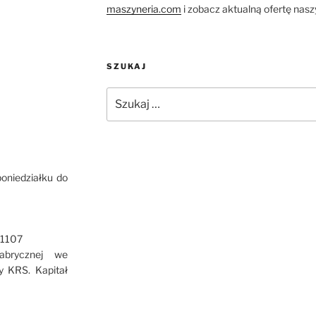
maszyneria.com
i zobacz aktualną ofertę nas
SZUKAJ
Szukaj:
poniedziałku do
51107
abrycznej we
y KRS. Kapitał