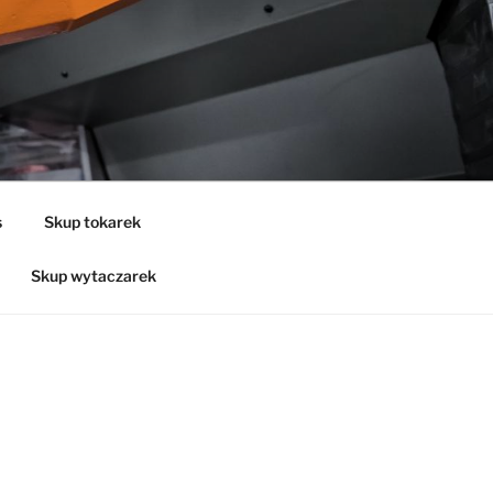
s
Skup tokarek
Skup wytaczarek