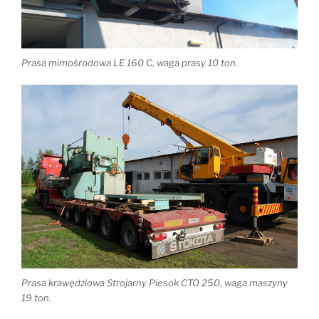
Prasa mimośrodowa LE 160 C, waga prasy 10 ton.
Prasa krawędziowa Strojarny Piesok CTO 250, waga maszyny
19 ton.