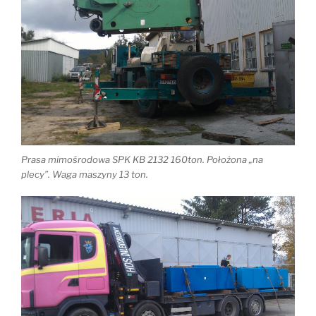
Prasa mimośrodowa SPK KB 2132 160ton. Położona „na
plecy”. Waga maszyny 13 ton.