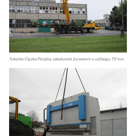
Tokarka Ciężka Poręba, załadunek żurawiem o udźwigu 70 ton.