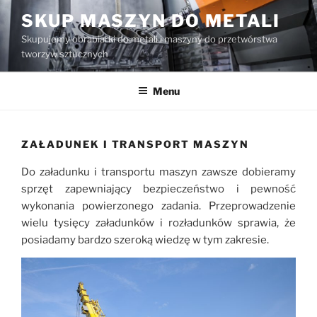
Przejdź
SKUP MASZYN DO METALI
do
Skupujemy obrabiarki do metali i maszyny do przetwórstwa
treści
tworzyw sztucznych
Menu
ZAŁADUNEK I TRANSPORT MASZYN
Do załadunku i transportu maszyn zawsze dobieramy
sprzęt zapewniający bezpieczeństwo i pewność
wykonania powierzonego zadania. Przeprowadzenie
wielu tysięcy załadunków i rozładunków sprawia, że
posiadamy bardzo szeroką wiedzę w tym zakresie.