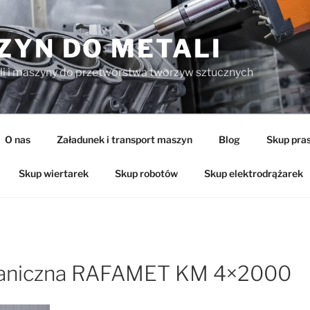
ZYN DO METALI
li i maszyny do przetwórstwa tworzyw sztucznych
O nas
Załadunek i transport maszyn
Blog
Skup pra
Skup wiertarek
Skup robotów
Skup elektrodrążarek
haniczna RAFAMET KM 4×2000