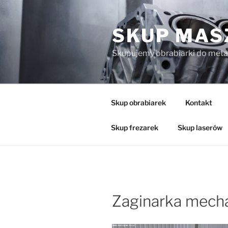
Przejdź
do
SKUP MAS
treści
Skupujemy obrabiarki do meta
Skup obrabiarek
Kontakt
Skup frezarek
Skup laserów
Zaginarka mec