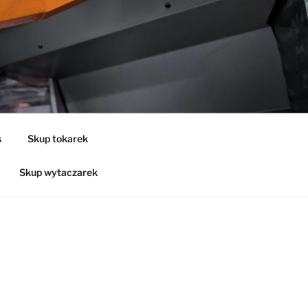
s
Skup tokarek
Skup wytaczarek