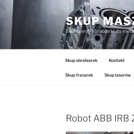
Przejdź
do
SKUP MAS
treści
Skupujemy obrabiarki do meta
Skup obrabiarek
Kontakt
Skup frezarek
Skup laserów
Robot ABB IRB 