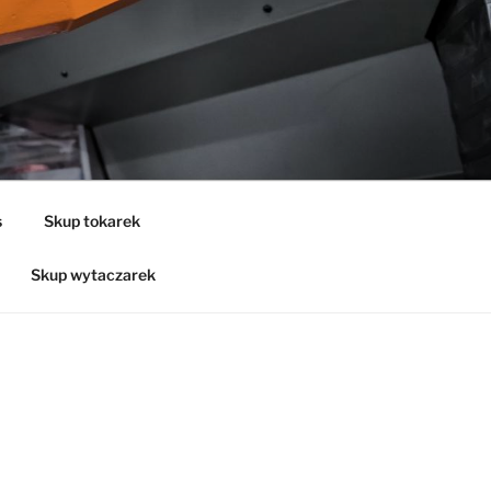
s
Skup tokarek
Skup wytaczarek