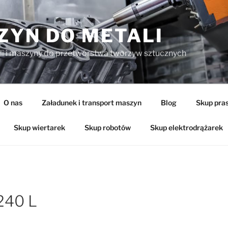
ZYN DO METALI
li i maszyny do przetwórstwa tworzyw sztucznych
O nas
Załadunek i transport maszyn
Blog
Skup pra
Skup wiertarek
Skup robotów
Skup elektrodrążarek
240 L