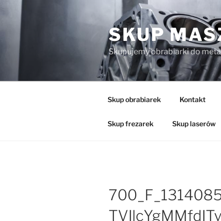
Przejdź
do
SKUP MAS
treści
Skupujemy obrabiarki do meta
Skup obrabiarek
Kontakt
Skup frezarek
Skup laserów
700_F_131408
TVIlcYgMMfdIT