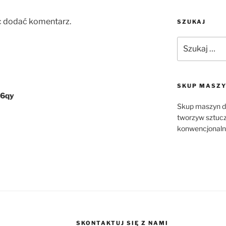
c dodać komentarz.
SZUKAJ
Szukaj:
SKUP MASZY
6qy
Skup maszyn do
tworzyw sztuc
konwencjonalne
SKONTAKTUJ SIĘ Z NAMI