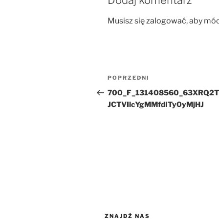
Musisz się
zalogować
, aby mó
Nawigacja
Poprzedni
POPRZEDNI
wpisu
wpis
700_F_131408560_63XRQ2T
JCTVIlcYgMMfdITy0yMjHJ
ZNAJDŹ NAS