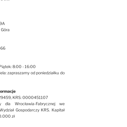
49A
 Góra
566
Piątek: 8:00 - 16:00
iela: zapraszamy od poniedziałku do
formacje
729459, KRS: 0000451107
y dla Wrocławia-Fabrycznej we
Wydział Gospodarczy KRS. Kapitał
0.000 zł