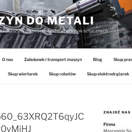
ZYN DO METALI
li i maszyny do przetwórstwa tworzyw sztucznych
O nas
Załadunek i transport maszyn
Blog
Skup pra
Skup wiertarek
Skup robotów
Skup elektrodrążarek
ZNAJDŹ NAS
560_63XRQ2T6qyJC
Firma
y0yMjHJ
Maszyneria Sp. 