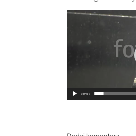
Odtwarzacz
video
00:00
Dodaj komentarz