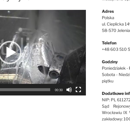
Adres
Polska
ul. Cieplicka 1
58-570 Jelenia
Telefon
+48 603 510 
Godziny
Poniedziałek - 
Sobota - Niedz
piątku
00:30
Dodatkowe in
NIP: PL 6112
Sąd Rejonow
Wrocławiu IX 
zakładowy: 10