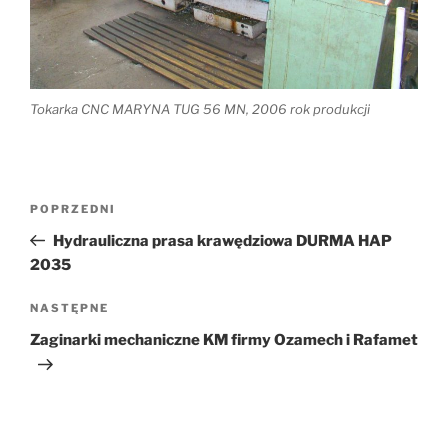
Tokarka CNC MARYNA TUG 56 MN, 2006 rok produkcji
Nawigacja
Poprzedni
POPRZEDNI
wpisu
wpis
Hydrauliczna prasa krawędziowa DURMA HAP
2035
Następny
NASTĘPNE
wpis
Zaginarki mechaniczne KM firmy Ozamech i Rafamet