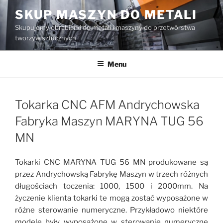
Przejdź
SKUP MASZYN DO METALI
do
Skupujemy obrabiarki do metali i maszyny do przetwórstwa
treści
tworzyw sztucznych
Menu
Tokarka CNC AFM Andrychowska
Fabryka Maszyn MARYNA TUG 56
MN
Tokarki CNC MARYNA TUG 56 MN produkowane są
przez Andrychowską Fabrykę Maszyn w trzech różnych
długościach toczenia: 1000, 1500 i 2000mm. Na
życzenie klienta tokarki te mogą zostać wyposażone w
różne sterowanie numeryczne. Przykładowo niektóre
modele były wyposażone w sterowanie numeryczne