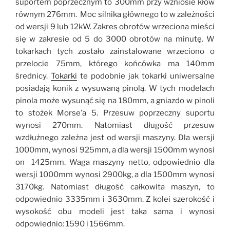
suportem poprzecznym to 300mm przy wzniosie kłów
równym 276mm. Moc silnika głównego to w zależności
od wersji 9 lub 12kW. Zakres obrotów wrzeciona mieści
się w zakresie od 5 do 3000 obrotów na minutę. W
tokarkach tych zostało zainstalowane wrzeciono o
przelocie 75mm, którego końcówka ma 140mm
średnicy.
Tokarki
te podobnie jak tokarki uniwersalne
posiadają konik z wysuwaną pinolą. W tych modelach
pinola może wysunąć się na 180mm, a gniazdo w pinoli
to stożek Morse’a 5. Przesuw poprzeczny suportu
wynosi 270mm. Natomiast długość przesuw
wzdłużnego zależna jest od wersji maszyny. Dla wersji
1000mm, wynosi 925mm, a dla wersji 1500mm wynosi
on 1425mm. Waga maszyny netto, odpowiednio dla
wersji 1000mm wynosi 2900kg, a dla 1500mm wynosi
3170kg. Natomiast długość całkowita maszyn, to
odpowiednio 3335mm i 3630mm. Z kolei szerokość i
wysokość obu modeli jest taka sama i wynosi
odpowiednio: 1590 i 1566mm.